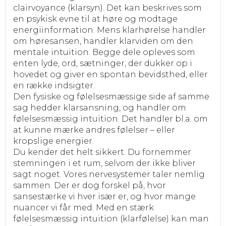
clairvoyance (klarsyn). Det kan beskrives som
en psykisk evne til at høre og modtage
energiinformation. Mens klarhørelse handler
om høresansen, handler klarviden om den
mentale intuition. Begge dele opleves som
enten lyde, ord, sætninger, der dukker op i
hovedet og giver en spontan bevidsthed, eller
en række indsigter.
Den fysiske og følelsesmæssige side af samme
sag hedder klarsansning, og handler om
følelsesmæssig intuition. Det handler bl.a. om
at kunne mærke andres følelser – eller
kropslige energier.
Du kender det helt sikkert. Du fornemmer
stemningen i et rum, selvom der ikke bliver
sagt noget. Vores nervesystemer taler nemlig
sammen. Der er dog forskel på, hvor
sansestærke vi hver især er, og hvor mange
nuancer vi får med. Med en stærk
følelsesmæssig intuition (klarfølelse) kan man