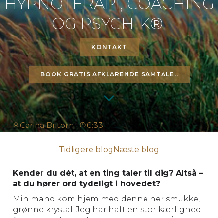
HYPNOTERAPI, COACHING
OG PSYCH-K®
KONTAKT
BOOK GRATIS AFKLARENDE SAMTALE..
Carina Britorn
-
0:33
POST
POST
Tidligere blog
Næste blog
Kende
r
du dét, at en ting taler til dig? Altså –
NAVIGATION
NAVIGATI
at du hører ord tydeligt i hovedet?
Min mand kom hjem med denne her smukke,
grønne krystal. Jeg har haft en stor kærlighed