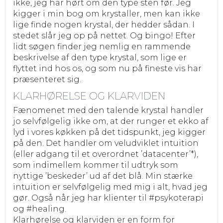
ikke, jeg har hørt om den type sten før. Jeg
kigger i min bog om krystaller, men kan ikke
lige finde nogen krystal, der hedder sådan. I
stedet slår jeg op på nettet. Og bingo! Efter
lidt søgen finder jeg nemlig en rammende
beskrivelse af den type krystal, som lige er
flyttet ind hos os, og som nu på fineste vis har
præsenteret sig.
KLARHØRELSE OG KLARVIDEN
Fænomenet med den talende krystal handler
jo selvfølgelig ikke om, at der runger et ekko af
lyd i vores køkken på det tidspunkt, jeg kigger
på den. Det handler om veludviklet intuition
(eller adgang til et overordnet ’datacenter’*),
som indimellem kommer til udtryk som
nyttige ’beskeder’ ud af det blå. Min stærke
intuition er selvfølgelig med mig i alt, hvad jeg
gør. Også når jeg har klienter til #psykoterapi
og #healing.
Klarhørelse og klarviden er en form for