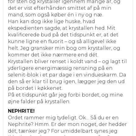
for sten og krystaller igennem mange år, og
det er vist efterhånden smittet af på min
mand, som også køber én i ny og næ.
Han kan dog ikke lige huske, hvad
ekspedienten sagde, at krystallen hed. Mit
kvalificerede bud på det tidspunkt er, at det
kunne ligne en fluorit – og så alligevel ikke
helt. Jeg gransker min bog om krystaller, og
kommer det ikke nærmere end dét.
Krystallen bliver renset i koldt vand – og lagt til
yderligere energimæssig rensning på en
selenit-blok i et par dage i en vindueskarm. Da
den så er klar til brug igen, lægger jeg den ud
på bordet i køkkenet.
På et tidspunkt går jeg forbi bordet, og mine
øjne falder på krystallen.
NEPHRITE!
Ordet rammer mig tydeligt. Ok… Så du er en
Nephrite? Hmm. Er der mon noget, der hedder
dét, tænker jeg? For umiddelbart synes jeg