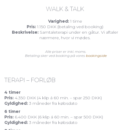
WALK & TALK
Varighed:
1 time
Pris:
1.150 DKK (betaling ved booking)
Beskrivelse:
Samtaleterapi under en gåtur. Vi aftaler
nærmere, hvor vi mødes.
Alle priser er inkl. moms.
Betaling sker ved booking på vores
bookingside
TERAPI – FORLØB
4 timer
Pris:
4.350
DKK (4 klip á 60 min. – spar 250 DKK)
Gyldighed:
3 måneder fra købsdato
6 timer
Pris:
6.400
DKK (6 klip á 60 min. – spar 500 DKK)
Gyldighed:
3 måneder fra købsdato