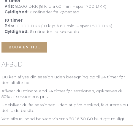
8 timer
Pris:
8.500
DKK (8 klip á 60 min. – spar 700 DKK)
Gyldighed:
6 måneder fra købsdato
10 timer
Pris:
10.000
DKK (10 klip á 60 min. – spar 1.500 DKK)
Gyldighed:
6 måneder fra købsdato
BOOK EN TID..
AFBUD
Du kan aflyse din session uden beregning op til 24 timer før
den aftalte tid.
Aflyser du mindre end 24 timer før sessionen, opkræves du
50% af sessionens pris.
Udebliver du fra sessionen uden at give besked, faktureres du
det fulde beløb.
Ved afbud, send besked via sms 30 16 30 80 hurtigst muligt.