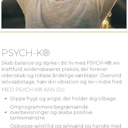
PSYCH-K®
Skab balance og styrke i dit liv med PSYCH-K®, en
kraftfuld, evidensbaseret praksis, der forener
videnskab og tidløse åndelige værktøjer. Overvind
selv‑sabotage, hæv din vibration og lev i indre fred.
MED PSYCH-K® KAN DU:
Slippe frygt og angst, der holder dig tilbage.
Omprogrammere begrænsende
overbevisninger og skabe positive
tankemønstre.
Opbygge selvtillid og selvværd og handle med