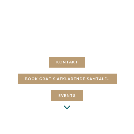
HYPNOTERAPI,
COACHING OG
PSYCH-K®
KONTAKT
BOOK GRATIS AFKLARENDE SAMTALE..
EVENTS