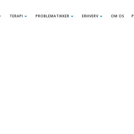
TERAPI
PROBLEMATIKKER
ERHVERV
OM OS
P
TYRKE OG INDR